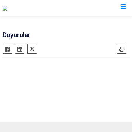
Ankara
Duyurular
Akyurt
Haymana
Altındağ
Kalecik
Ayaş
Kahramankazan
Bala
Keçiören
Beypazarı
Kızılcahamam
Çamlıdere
Mamak
Çankaya
Nallıhan
Çubuk
Polatlı
Elmadağ
Şereflikoçhisar
Etimesgut
Sincan