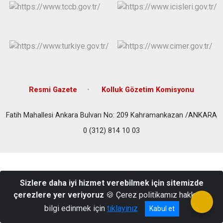
Evren
Yenimahalle
Gölbaşı
Pursaklar
Güdül
Resmi Gazete
Kolluk Gözetim Komisyonu
Fatih Mahallesi Ankara Bulvarı No: 209 Kahramankazan /ANKARA
0 (312) 814 10 03
Sizlere daha iyi hizmet verebilmek için sitemizde
çerezlere yer veriyoruz
🍪 Çerez politikamız hakkında
bilgi edinmek için
tıklayınız
Kabul et