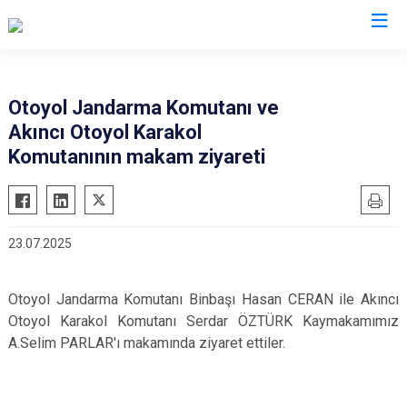
Ankara
Otoyol Jandarma Komutanı ve
Akıncı Otoyol Karakol
Akyurt
Haymana
Komutanının makam ziyareti
Altındağ
Kalecik
Ayaş
Kahramankazan
Bala
Keçiören
23.07.2025
Beypazarı
Kızılcahamam
Çamlıdere
Mamak
Otoyol Jandarma Komutanı Binbaşı Hasan CERAN ile Akıncı
Çankaya
Nallıhan
Otoyol Karakol Komutanı Serdar ÖZTÜRK Kaymakamımız
Çubuk
Polatlı
A.Selim PARLAR'ı makamında ziyaret ettiler.
Elmadağ
Şereflikoçhisar
Etimesgut
Sincan