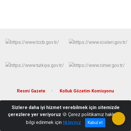
Evren
Yenimahalle
Gölbaşı
Pursaklar
Güdül
Resmi Gazete
Kolluk Gözetim Komisyonu
Fatih Mahallesi Ankara Bulvarı No: 209 Kahramankazan /ANKARA
Sizlere daha iyi hizmet verebilmek için sitemizde
çerezlere yer veriyoruz
🍪 Çerez politikamız hakkında
0 (312) 814 10 03
bilgi edinmek için
tıklayınız
Kabul et